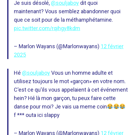
Je suis désolé,
@souljaboy
dit quoi
maintenant? Vous semblez abandonner quoi
que ce soit pour de la méthamphétamine.
pic.twitter.com/rqihgy8kdm
– Marlon Wayans (@Marlonwayans)
12 février
2025
Hé
@souljaboy
Vous un homme adulte et
utilisez toujours le mot «garçon» en votre nom.
C'est ce qu'ils vous appelaient à cet événement
hein? Hé là mon garçon, tu peux faire cette
danse pour moi? Je vais ua meme coin
f *** outa ici slappy
– Marlon Wayans (@Marlonwayans)
12 février