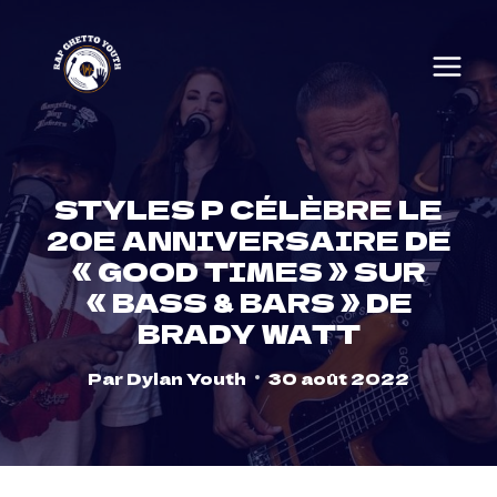
Skip
to
content
STYLES P CÉLÈBRE LE
20E ANNIVERSAIRE DE
« GOOD TIMES » SUR
« BASS & BARS » DE
BRADY WATT
Par
Dylan Youth
30 août 2022