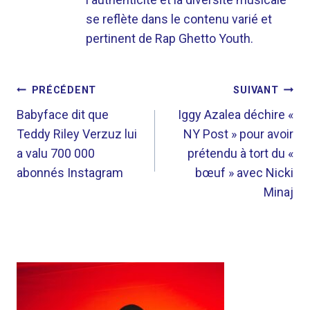
se reflète dans le contenu varié et
pertinent de Rap Ghetto Youth.
NAVIGATION
PRÉCÉDENT
SUIVANT
DE
Babyface dit que
Iggy Azalea déchire «
Teddy Riley Verzuz lui
NY Post » pour avoir
L’ARTICLE
a valu 700 000
prétendu à tort du «
abonnés Instagram
bœuf » avec Nicki
Minaj