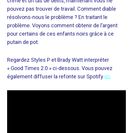
crime et un tas de délits, maintenant vous ne
pouvez pas trouver de travail. Comment diable
résolvons-nous le problème ? En traitant le
problème. Voyons comment obtenir de l’argent
pour certains de ces enfants noirs grâce à ce
putain de pot.
Regardez Styles P et Brady Watt interpréter
« Good Times 2.0 » ci-dessous. Vous pouvez
également diffuser la refonte sur Spotify
ici.