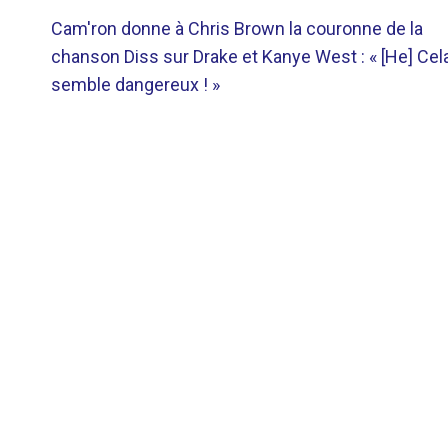
NAVIGATION
Cam'ron donne à Chris Brown la couronne de la
DE
chanson Diss sur Drake et Kanye West : « [He] Cel
semble dangereux ! »
L’ARTICLE