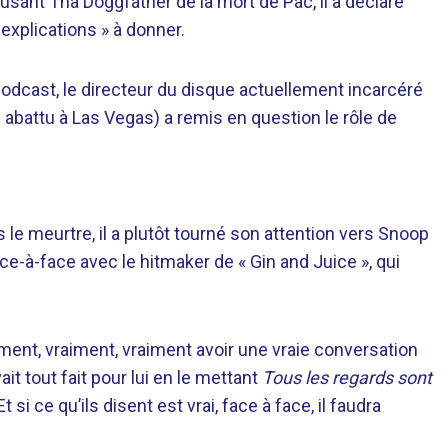
sant Tha Doggfather de la mort de Pac, il a déclaré
 explications » à donner.
odcast, le directeur du disque actuellement incarcéré
été abattu à Las Vegas) a remis en question le rôle de
 le meurtre, il a plutôt tourné son attention vers Snoop
ace-à-face avec le hitmaker de « Gin and Juice », qui
aiment, vraiment, vraiment avoir une vraie conversation
ait tout fait pour lui en le mettant
Tous les regards sont
 Et si ce qu’ils disent est vrai, face à face, il faudra