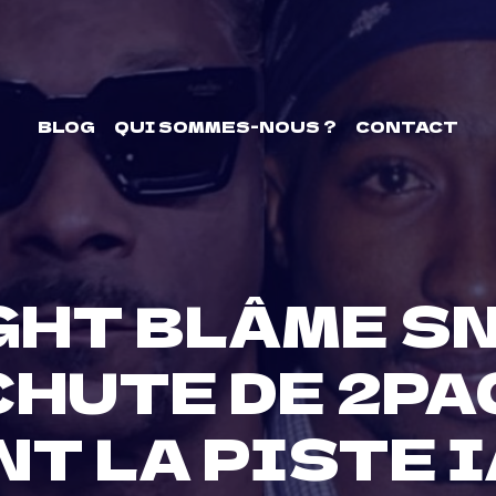
BLOG
QUI SOMMES-NOUS ?
CONTACT
GHT BLÂME S
CHUTE DE 2PA
T LA PISTE I