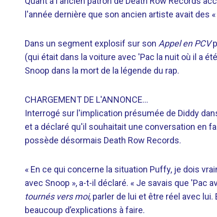
Quant à l'ancien patron de Death Row Records accu
l'année dernière que son ancien artiste avait des «
Dans un segment explosif sur son
Appel en PCV
p
(qui était dans la voiture avec 'Pac la nuit où il a 
Snoop dans la mort de la légende du rap.
CHARGEMENT DE L'ANNONCE…
Interrogé sur l'implication présumée de Diddy dans
et a déclaré qu'il souhaitait une conversation en f
possède désormais Death Row Records.
« En ce qui concerne la situation Puffy, je dois vr
avec Snoop », a-t-il déclaré. « Je savais que 'Pac av
tournés vers moi
, parler de lui et être réel avec lui.
beaucoup d’explications à faire.