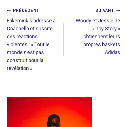
NAVIGATION
PRÉCÉDENT
SUIVANT
DE
Fakemink s'adresse à
Woody et Jessie de
Coachella et suscite
« Toy Story »
L’ARTICLE
des réactions
obtiennent leurs
violentes : « Tout le
propres baskets
monde n'est pas
Adidas
construit pour la
révélation »