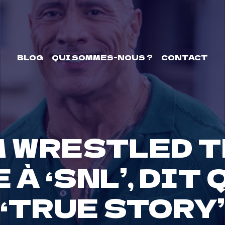
BLOG
QUI SOMMES-NOUS ?
CONTACT
M WRESTLED T
À ‘SNL’, DIT
‘TRUE STORY’