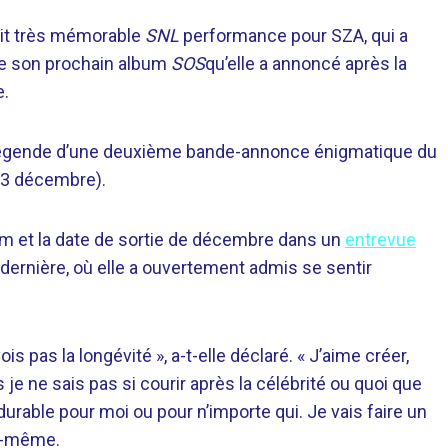
ait très mémorable
SNL
performance pour SZA, qui a
 de son prochain album
SOS
qu’elle a annoncé après la
e.
n légende d’une deuxième bande-annonce énigmatique du
 (3 décembre).
um et la date de sortie de décembre dans un
entrevue
dernière, où elle a ouvertement admis se sentir
s pas la longévité », a-t-elle déclaré. « J’aime créer,
s je ne sais pas si courir après la célébrité ou quoi que
urable pour moi ou pour n’importe qui. Je vais faire un
oi-même.