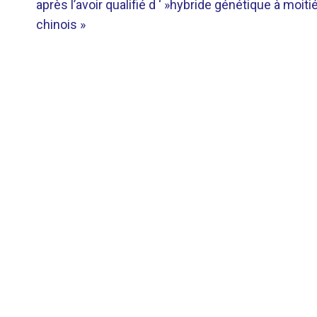
DE
après l’avoir qualifié d ‘ »hybride génétique à moiti
chinois »
L’ARTICLE