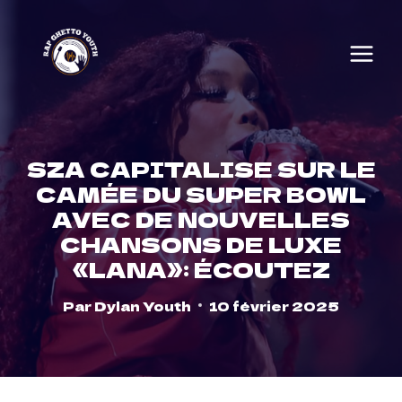
Skip
to
content
SZA CAPITALISE SUR LE
CAMÉE DU SUPER BOWL
AVEC DE NOUVELLES
CHANSONS DE LUXE
«LANA»: ÉCOUTEZ
Par
Dylan Youth
10 février 2025