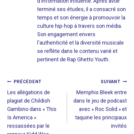
d'information influente. Après avoir
terminé ses études, il a consacré son
temps et son énergie à promouvoir la
culture hip-hop à travers son média.
Son engagement envers
l'authenticité et la diversité musicale
se reflète dans le contenu varié et
pertinent de Rap Ghetto Youth.
NAVIGATION
PRÉCÉDENT
SUIVANT
DE
Les allégations de
Memphis Bleek entre
plagiat de Childish
dans le jeu de podcast
L’ARTICLE
Gambino dans « This
avec « Roc Solid » et
Is America »
taquine les principaux
ressassées par le
invités