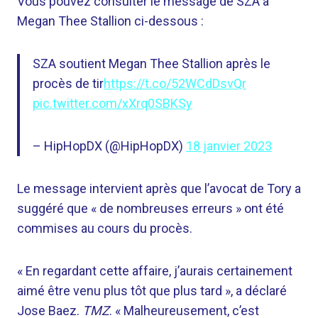
Vous pouvez consulter le message de SZA à
Megan Thee Stallion ci-dessous :
SZA soutient Megan Thee Stallion après le
procès de tir
https://t.co/52WCdDsvQr
pic.twitter.com/xXrq0SBKSy
– HipHopDX (@HipHopDX)
18 janvier 2023
Le message intervient après que l’avocat de Tory a
suggéré que « de nombreuses erreurs » ont été
commises au cours du procès.
« En regardant cette affaire, j’aurais certainement
aimé être venu plus tôt que plus tard », a déclaré
Jose Baez.
TMZ
. « Malheureusement, c’est