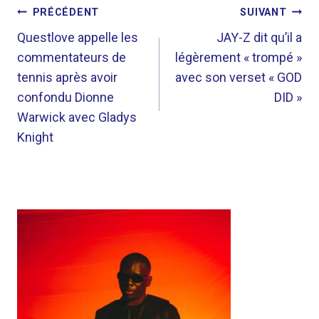
NAVIGATION
PRÉCÉDENT
SUIVANT
DE
Questlove appelle les
JAY-Z dit qu’il a
commentateurs de
légèrement « trompé »
L’ARTICLE
tennis après avoir
avec son verset « GOD
confondu Dionne
DID »
Warwick avec Gladys
Knight