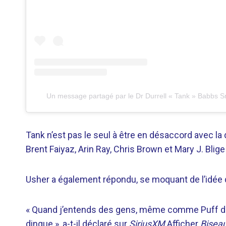
Un message partagé par le Dr Durrell « Tank » Babbs Sr
Tank n’est pas le seul à être en désaccord avec la 
Brent Faiyaz, Arin Ray, Chris Brown et Mary J. Blig
Usher a également répondu, se moquant de l’idée qu
« Quand j’entends des gens, même comme Puff dir
dingue », a-t-il déclaré sur
SiriusXM
Afficher
Bisea