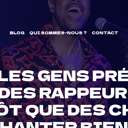
BLOG
QUI SOMMES-NOUS ?
CONTACT
« LES GENS P
DES RAPPEU
ÔT QUE DES 
HANTER BIEN