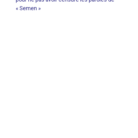
L’ARTICLE
« Semen »