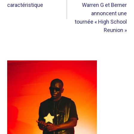
L’ARTICLE
caractéristique
Warren G et Berner
annoncent une
tournée « High School
Reunion »