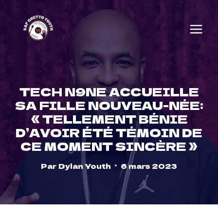
Skip
to
content
TECH N9NE ACCUEILLE
SA FILLE NOUVEAU-NÉE:
« TELLEMENT BÉNIE
D’AVOIR ÉTÉ TÉMOIN DE
CE MOMENT SINCÈRE »
Par
Dylan Youth
6 mars 2023