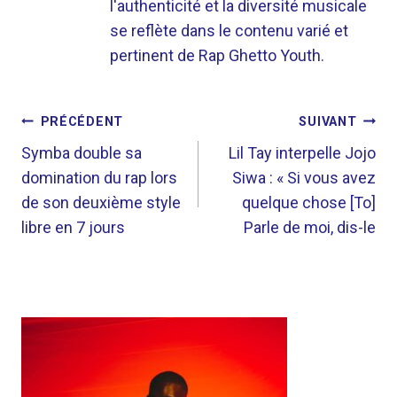
l'authenticité et la diversité musicale
se reflète dans le contenu varié et
pertinent de Rap Ghetto Youth.
NAVIGATION
PRÉCÉDENT
SUIVANT
DE
Symba double sa
Lil Tay interpelle Jojo
domination du rap lors
Siwa : « Si vous avez
L’ARTICLE
de son deuxième style
quelque chose [To]
libre en 7 jours
Parle de moi, dis-le