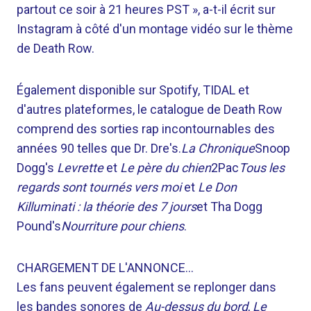
partout ce soir à 21 heures PST », a-t-il écrit sur
Instagram à côté d'un montage vidéo sur le thème
de Death Row.
Également disponible sur Spotify, TIDAL et
d'autres plateformes, le catalogue de Death Row
comprend des sorties rap incontournables des
années 90 telles que Dr. Dre's.
La Chronique
Snoop
Dogg's
Levrette
et
Le père du chien
2Pac
Tous les
regards sont tournés vers moi
et
Le Don
Killuminati : la théorie des 7 jours
et Tha Dogg
Pound's
Nourriture pour chiens
.
CHARGEMENT DE L'ANNONCE…
Les fans peuvent également se replonger dans
les bandes sonores de
Au-dessus du bord
,
Le