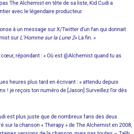
pas The Alchemist en tête de sa liste, Kid Cudi a
tier avec le légendaire producteur.
éponse à un message sur X/Twitter d’un fan qui donnait
mist sur
L’Homme sur la Lune 2
« La fin. »
à cœur, répondant : « Où est @Alchemist quand tu as
es heures plus tard en écrivant : « attendu depuis
s ! je reçois ton numéro de [Jason] Surveillez l’or dès
 Cudi est plus juste que de nombreux fans des deux
oré sur la chanson « Therapy » de The Alchemist en 2008,
rtaines versions de la chanson, mais pas toutes – Talib