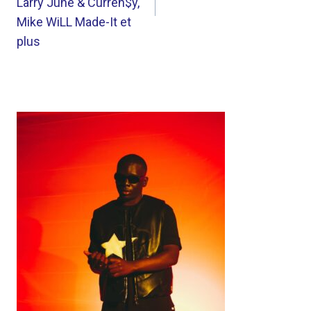
Larry June & Curren$y,
Mike WiLL Made-It et
plus