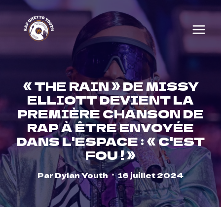
Skip
to
content
« THE RAIN » DE MISSY
ELLIOTT DEVIENT LA
PREMIÈRE CHANSON DE
RAP À ÊTRE ENVOYÉE
DANS L'ESPACE : « C'EST
FOU ! »
Par
Dylan Youth
16 juillet 2024