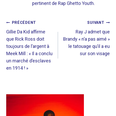
pertinent de Rap Ghetto Youth.
NAVIGATION
PRÉCÉDENT
SUIVANT
DE
Gillie Da Kid affirme
Ray J admet que
que Rick Ross doit
Brandy « n’a pas aimé »
L’ARTICLE
toujours de l’argent à
le tatouage qu’il a eu
Meek Mill : « Il a conclu
sur son visage
un marché d’esclaves
en 1914 ! »