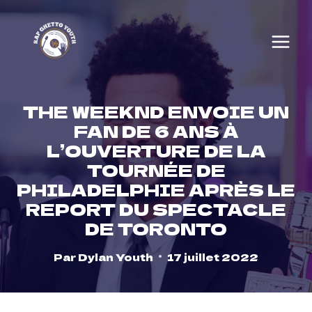
Skip
to
content
THE WEEKND ENVOIE UN
FAN DE 6 ANS À
L’OUVERTURE DE LA
TOURNÉE DE
PHILADELPHIE APRÈS LE
REPORT DU SPECTACLE
DE TORONTO
Par
Dylan Youth
17 juillet 2022