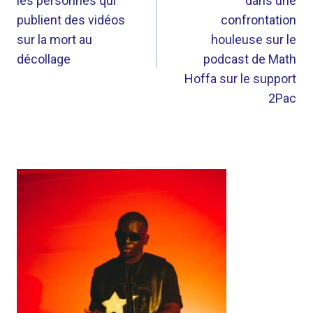
les personnes qui
dans une
L’ARTICLE
publient des vidéos
confrontation
sur la mort au
houleuse sur le
décollage
podcast de Math
Hoffa sur le support
2Pac