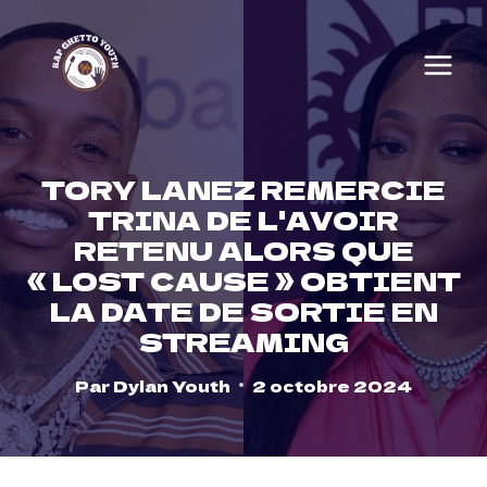
Skip
to
content
TORY LANEZ REMERCIE
TRINA DE L'AVOIR
RETENU ALORS QUE
« LOST CAUSE » OBTIENT
LA DATE DE SORTIE EN
STREAMING
Par
Dylan Youth
2 octobre 2024