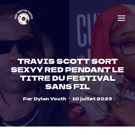
Skip
to
content
TRAVIS SCOTT SORT
SEXYY RED PENDANT LE
TITRE DU FESTIVAL
SANS FIL
Par
Dylan Youth
10 juillet 2023