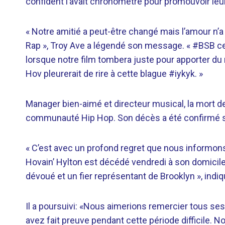
confident l’avait chronométré pour promouvoir leur
« Notre amitié a peut-être changé mais l’amour n
Rap », Troy Ave a légendé son message. « #BSB ce N
lorsque notre film tombera juste pour apporter du 
Hov pleurerait de rire à cette blague #iykyk. »
Manager bien-aimé et directeur musical, la mort 
communauté Hip Hop. Son décès a été confirmé 
« C’est avec un profond regret que nous informons 
Hovain’ Hylton est décédé vendredi à son domicile. I
dévoué et un fier représentant de Brooklyn », ind
Il a poursuivi: «Nous aimerions remercier tous ses
avez fait preuve pendant cette période difficile.