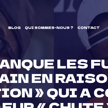
BLOG
QUI SOMMES-NOUS ?
CONTACT
MANQUE LES F
AIN EN RAISO
ION » QUI A 
LEUR « CHUTE 