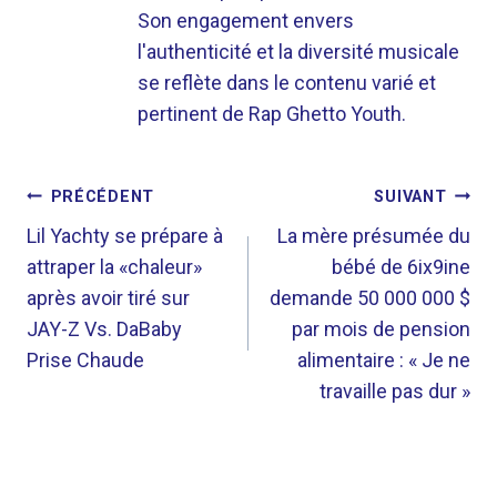
Son engagement envers
l'authenticité et la diversité musicale
se reflète dans le contenu varié et
pertinent de Rap Ghetto Youth.
NAVIGATION
PRÉCÉDENT
SUIVANT
DE
Lil Yachty se prépare à
La mère présumée du
attraper la «chaleur»
bébé de 6ix9ine
L’ARTICLE
après avoir tiré sur
demande 50 000 000 $
JAY-Z Vs. DaBaby
par mois de pension
Prise Chaude
alimentaire : « Je ne
travaille pas dur »