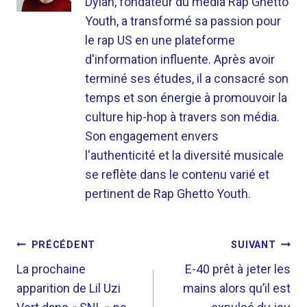
Dylan, fondateur du média Rap Ghetto
Youth, a transformé sa passion pour
le rap US en une plateforme
d'information influente. Après avoir
terminé ses études, il a consacré son
temps et son énergie à promouvoir la
culture hip-hop à travers son média.
Son engagement envers
l'authenticité et la diversité musicale
se reflète dans le contenu varié et
pertinent de Rap Ghetto Youth.
NAVIGATION
PRÉCÉDENT
SUIVANT
DE
La prochaine
E-40 prêt à jeter les
apparition de Lil Uzi
mains alors qu’il est
L’ARTICLE