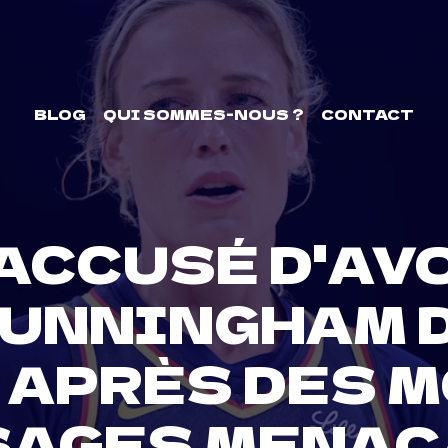
BLOG
QUI SOMMES-NOUS ?
CONTACT
ACCUSÉ D'AV
CUNNINGHAM D
 APRÈS DES M
SAGES MENAÇ