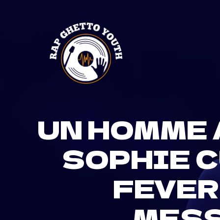
Skip
to
content
UN HOMME 
SOPHIE 
FEVER
MES