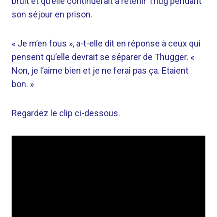
bruit et qu’elle continuerait à retenir Thug pendant
son séjour en prison.
« Je m’en fous », a-t-elle dit en réponse à ceux qui
pensent qu’elle devrait se séparer de Thugger. «
Non, je l’aime bien et je ne ferai pas ça. Etaient
bon. »
Regardez le clip ci-dessous.