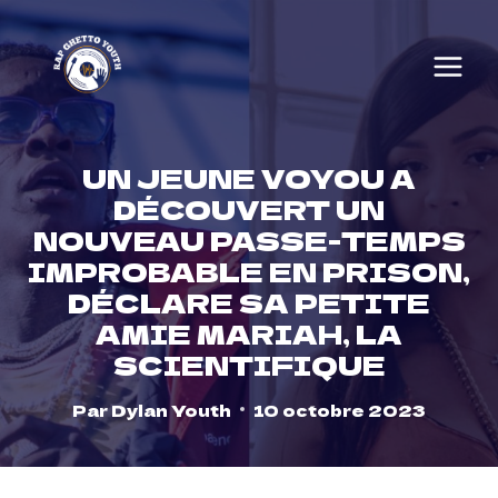
Skip
to
content
UN JEUNE VOYOU A
DÉCOUVERT UN
NOUVEAU PASSE-TEMPS
IMPROBABLE EN PRISON,
DÉCLARE SA PETITE
AMIE MARIAH, LA
SCIENTIFIQUE
Par
Dylan Youth
10 octobre 2023