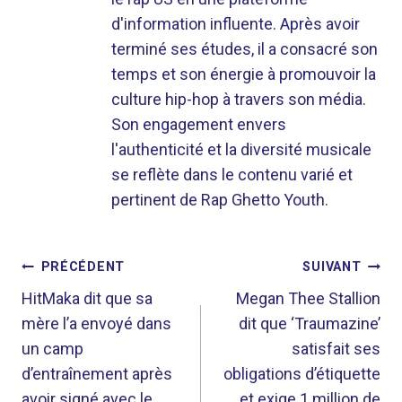
d'information influente. Après avoir
terminé ses études, il a consacré son
temps et son énergie à promouvoir la
culture hip-hop à travers son média.
Son engagement envers
l'authenticité et la diversité musicale
se reflète dans le contenu varié et
pertinent de Rap Ghetto Youth.
NAVIGATION
PRÉCÉDENT
SUIVANT
DE
HitMaka dit que sa
Megan Thee Stallion
mère l’a envoyé dans
dit que ‘Traumazine’
L’ARTICLE
un camp
satisfait ses
d’entraînement après
obligations d’étiquette
avoir signé avec le
et exige 1 million de