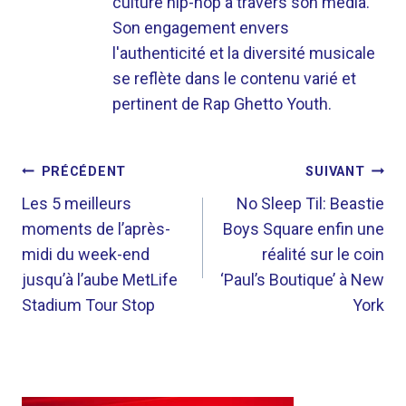
culture hip-hop à travers son média.
Son engagement envers
l'authenticité et la diversité musicale
se reflète dans le contenu varié et
pertinent de Rap Ghetto Youth.
NAVIGATION
PRÉCÉDENT
SUIVANT
DE
Les 5 meilleurs
No Sleep Til: Beastie
moments de l’après-
Boys Square enfin une
L’ARTICLE
midi du week-end
réalité sur le coin
jusqu’à l’aube MetLife
‘Paul’s Boutique’ à New
Stadium Tour Stop
York