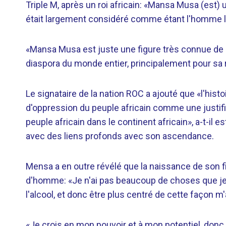
Triple M, après un roi africain: «Mansa Musa (est) 
était largement considéré comme étant l'homme le 
«Mansa Musa est juste une figure très connue de l'h
diaspora du monde entier, principalement pour sa 
Le signataire de la nation ROC a ajouté que «l'hist
d'oppression du peuple africain comme une justific
peuple africain dans le continent africain», a-t-il 
avec des liens profonds avec son ascendance.
Mensa a en outre révélé que la naissance de son 
d'homme: «Je n'ai pas beaucoup de choses que je
l'alcool, et donc être plus centré de cette façon m
«Je crois en mon pouvoir et à mon potentiel, donc 