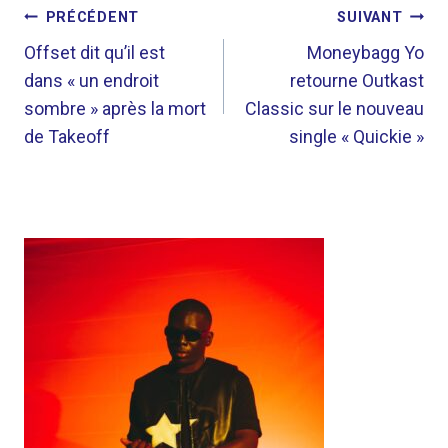
NAVIGATION
PRÉCÉDENT
SUIVANT
DE
Offset dit qu’il est
Moneybagg Yo
dans « un endroit
retourne Outkast
L’ARTICLE
sombre » après la mort
Classic sur le nouveau
de Takeoff
single « Quickie »