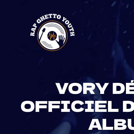
Skip
to
content
VORY DÉ
OFFICIEL D
ALBU