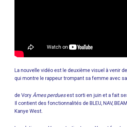
La nouvelle vidéo est le deuxième visuel à venir de
qui montre le rappeur trompant sa femme avec sa m
de Vory
Âmes perdues
est sorti en juin et a fait 
Il contient des fonctionnalités de BLEU, NAV, BEAM
Kanye West.