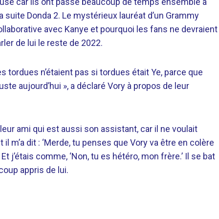
tueuse car ils ont passé beaucoup de temps ensemble à
sa suite Donda 2. Le mystérieux lauréat d’un Grammy
ollaborative avec Kanye et pourquoi les fans ne devraient
er de lui le reste de 2022.
s tordues n’étaient pas si tordues était Ye, parce que
ste aujourd’hui », a déclaré Vory à propos de leur
ur ami qui est aussi son assistant, car il ne voulait
 il m’a dit : ‘Merde, tu penses que Vory va être en colère
 Et j’étais comme, ‘Non, tu es hétéro, mon frère.’ Il se bat
oup appris de lui.