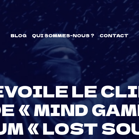
BLOG
QUI SOMMES-NOUS ?
CONTACT
VOILE LE CL
E « MIND GAM
M « LOST SO