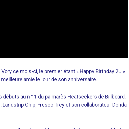
 Vory ce mois-ci, le premier étant « Happy Birthday 2U »
eilleure amie le jour de son anniversaire.
ses débuts au n ° 1 du palmarès Heatseekers de Billboard.
, Landstrip Chip, Fresco Trey et son collaborateur Donda