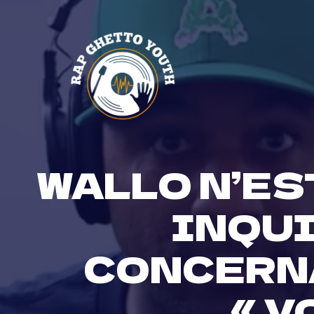
Skip
to
content
WALLO N’ES
INQUI
CONCERNA
« V