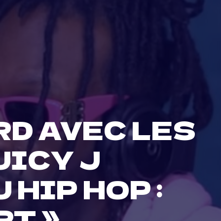
RD AVEC LES
UICY J
HIP HOP :
RT »