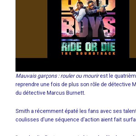
Mauvais garçons : rouler ou mourir
est le quatrième
reprendre une fois de plus son rôle de détective 
du détective Marcus Burnett.
Smith a récemment épaté les fans avec ses talent
coulisses d'une séquence d'action aient fait surfa