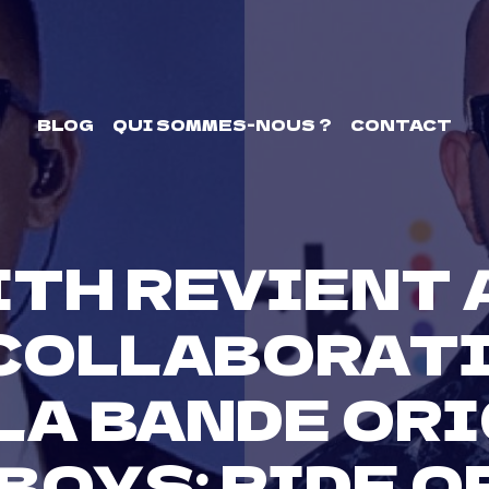
BLOG
QUI SOMMES-NOUS ?
CONTACT
ITH REVIENT 
COLLABORATI
LA BANDE OR
 BOYS: RIDE OR