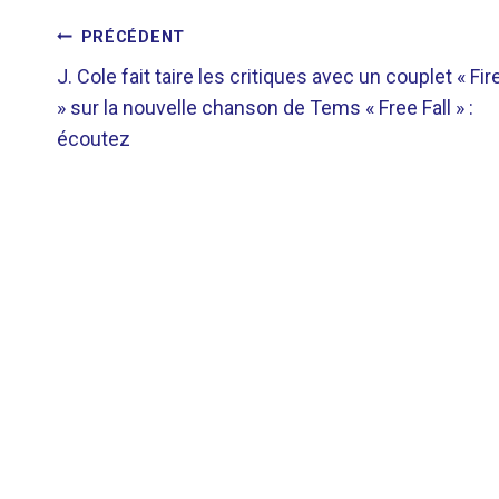
NAVIGATION
PRÉCÉDENT
J. Cole fait taire les critiques avec un couplet « Fir
DE
» sur la nouvelle chanson de Tems « Free Fall » :
écoutez
L’ARTICLE