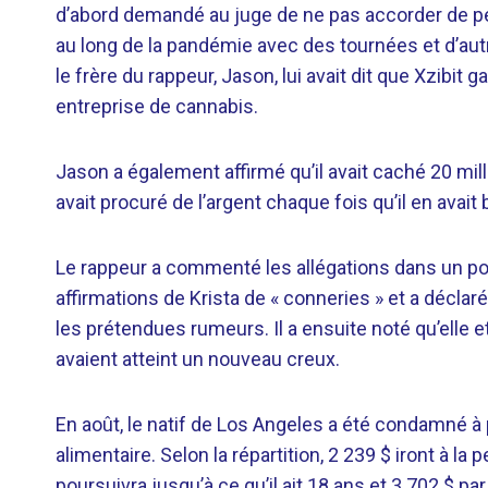
d’abord demandé au juge de ne pas accorder de pensi
au long de la pandémie avec des tournées et d’aut
le frère du rappeur, Jason, lui avait dit que Xzibit 
entreprise de cannabis.
Jason a également affirmé qu’il avait caché 20 mill
avait procuré de l’argent chaque fois qu’il en avait 
Le rappeur a commenté les allégations dans un pos
affirmations de Krista de « conneries » et a déclar
les prétendues rumeurs. Il a ensuite noté qu’elle et
avaient atteint un nouveau creux.
En août, le natif de Los Angeles a été condamné à 
alimentaire. Selon la répartition, 2 239 $ iront à la 
poursuivra jusqu’à ce qu’il ait 18 ans et 3 702 $ pa