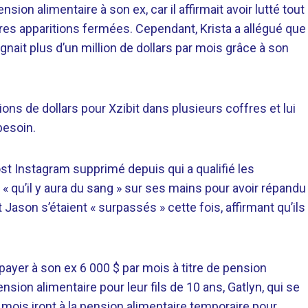
on alimentaire à son ex, car il affirmait avoir lutté tout
res apparitions fermées. Cependant, Krista a allégué que
gagnait plus d’un million de dollars par mois grâce à son
ions de dollars pour Xzibit dans plusieurs coffres et lui
besoin.
t Instagram supprimé depuis qui a qualifié les
é « qu’il y aura du sang » sur ses mains pour avoir répandu
 Jason s’étaient « surpassés » cette fois, affirmant qu’ils
payer à son ex 6 000 $ par mois à titre de pension
pension alimentaire pour leur fils de 10 ans, Gatlyn, qui se
r mois iront à la pension alimentaire temporaire pour