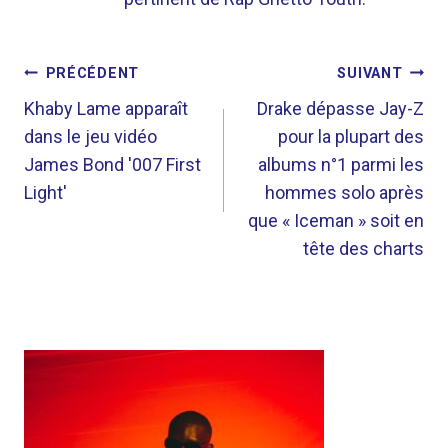
NAVIGATION
PRÉCÉDENT
SUIVANT
DE
Khaby Lame apparaît
Drake dépasse Jay-Z
dans le jeu vidéo
pour la plupart des
L’ARTICLE
James Bond '007 First
albums n°1 parmi les
Light'
hommes solo après
que « Iceman » soit en
tête des charts