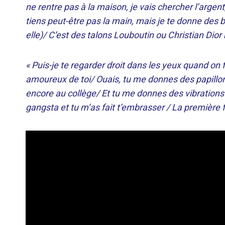
ne rentre pas à la maison, je vais chercher l’argen
tiens peut-être pas la main, mais je te donne des
elle)/ C’est des talons Louboutin ou Christian Dior b
« Puis-je te regarder droit dans les yeux quand on f
amoureux de toi/ Ouais, tu me donnes des papillon
encore au collège/ Et tu me donnes des vibrations
gangsta et tu m’as fait t’embrasser / La première f