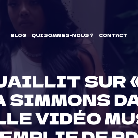
BLOG
QUI SOMMES-NOUS ?
CONTACT
JAILLIT SUR «
 SIMMONS D
LE VIDÉO M
EMPLIE DE P