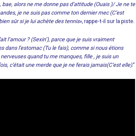
t, bae, alors ne me donne pas d’attitude (Ouais )/ Je ne te
 bandes, je ne suis pas comme ton dernier mec (C’est
ien sûr si je lui achète des tennis
», rappe-t-il sur la piste.
ait l’amour ? (Sexin’), parce que je suis vraiment
s dans l’estomac (Tu le fais), comme si nous étions
 nerveuses quand tu me manques, fille , je suis un
ois, c’était une merde que je ne ferais jamais
(C’est elle)
.”