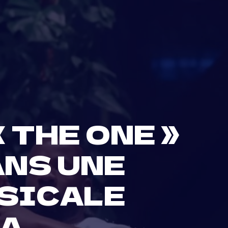
 THE ONE »
ANS UNE
USICALE
DA