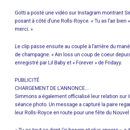
Gotti a posté une vidéo sur Instagram montrant S
posant à côté d’une Rolls-Royce. « Tu as l’air bien
merci. »
Le clip passe ensuite au couple à l’arrière du man
de champagne. « Ain loss un coup de coeur depuis l
enregistré par Lil Baby et « Forever » de Fridayy.
PUBLICITÉ
CHARGEMENT DE L’ANNONCE…
Simmons a également officialisé leur relation sur 
séance photo. Un message a capturé la paire regard
leur Rolls-Royce en route pour une fête du Nouvel
« Tu es tout ce dont j’ai besoin et plus encore », a-