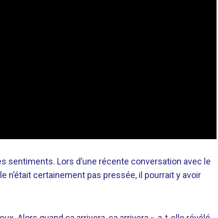
des sentiments. Lors d’une récente conversation avec le
n’était certainement pas pressée, il pourrait y avoir
. Alors quand ça arrivera, ça arrivera », a-t-elle révélé