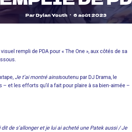
Par
Dylan Youth
6 août 2023
 visuel rempli de PDA pour « The One », aux côtés de sa
essous.
xtape,
Je t’ai montré ainsi
soutenu par DJ Drama, le
et les efforts qu’il a fait pour plaire à sa bien-aimée –
dit de s’allonger et je lui ai acheté une Patek aussi / Je