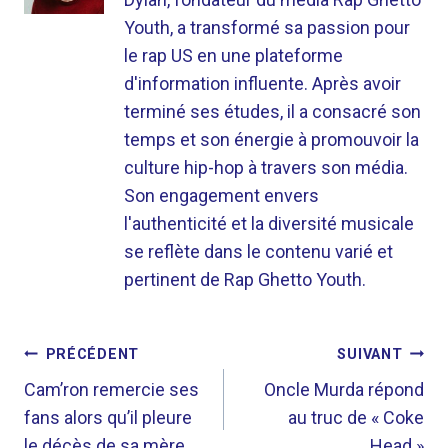
Youth, a transformé sa passion pour
le rap US en une plateforme
d'information influente. Après avoir
terminé ses études, il a consacré son
temps et son énergie à promouvoir la
culture hip-hop à travers son média.
Son engagement envers
l'authenticité et la diversité musicale
se reflète dans le contenu varié et
pertinent de Rap Ghetto Youth.
NAVIGATION
PRÉCÉDENT
SUIVANT
DE
Cam’ron remercie ses
Oncle Murda répond
fans alors qu’il pleure
au truc de « Coke
L’ARTICLE
le décès de sa mère
Head »