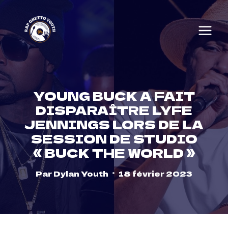
Skip
to
content
YOUNG BUCK A FAIT
DISPARAÎTRE LYFE
JENNINGS LORS DE LA
SESSION DE STUDIO
« BUCK THE WORLD »
Par
Dylan Youth
18 février 2023