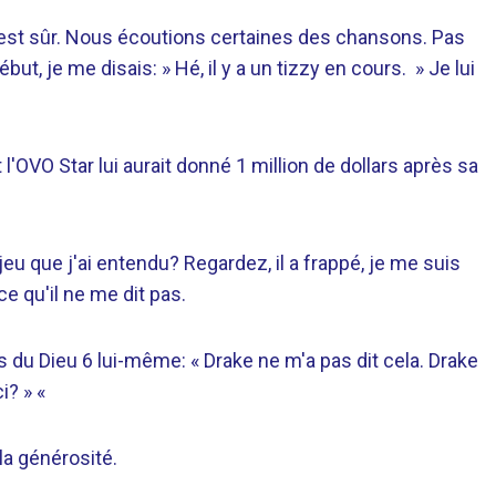
 c'est sûr. Nous écoutions certaines des chansons. Pas
t, je me disais: » Hé, il y a un tizzy en cours. » Je lui
l'OVO Star lui aurait donné 1 million de dollars après sa
u que j'ai entendu? Regardez, il a frappé, je me suis
 qu'il ne me dit pas.
s du Dieu 6 lui-même: « Drake ne m'a pas dit cela. Drake
i? » «
la générosité.