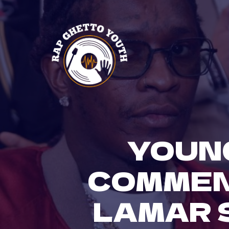
Skip
to
content
YOUN
COMMEN
LAMAR 