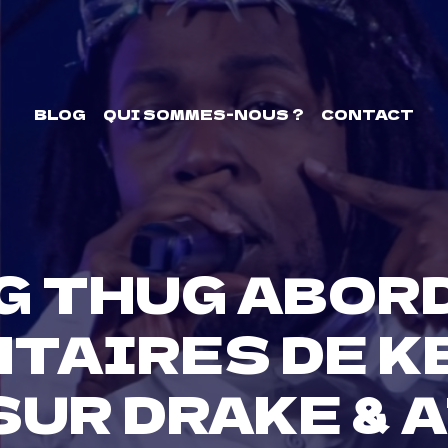
BLOG
QUI SOMMES-NOUS ?
CONTACT
G THUG ABORD
TAIRES DE K
SUR DRAKE & 