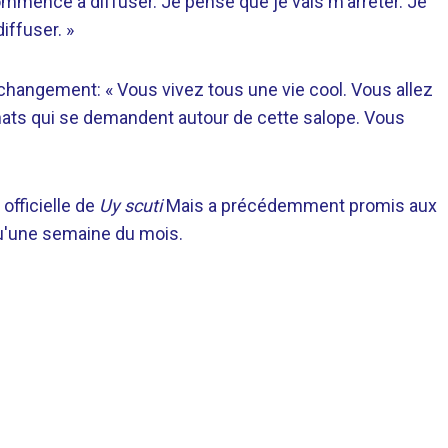
 commence à diffuser. Je pense que je vais m'arrêter. Je
diffuser. »
e changement: « Vous vivez tous une vie cool. Vous allez
hats qui se demandent autour de cette salope. Vous
officielle de
Uy scuti
Mais a précédemment promis aux
 qu'une semaine du mois.