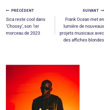
NAVIGATION
PRÉCÉDENT
SUIVANT
DE
Sica reste cool dans
Frank Ocean met en
‘Choosy’, son 1er
lumière de nouveaux
L’ARTICLE
morceau de 2023
projets musicaux avec
des affiches blondes