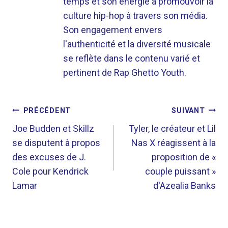
temps et son énergie à promouvoir la
culture hip-hop à travers son média.
Son engagement envers
l'authenticité et la diversité musicale
se reflète dans le contenu varié et
pertinent de Rap Ghetto Youth.
NAVIGATION
PRÉCÉDENT
SUIVANT
DE
Joe Budden et Skillz
Tyler, le créateur et Lil
se disputent à propos
Nas X réagissent à la
L’ARTICLE
des excuses de J.
proposition de «
Cole pour Kendrick
couple puissant »
Lamar
d'Azealia Banks