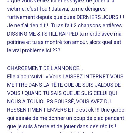
« Que vous veniez ici et essayiez de jouer à la
victime, c'est fou ! Jatavia, tu me dénigres
furtivement depuis quelques DERNIERS JOURS !!!
Je ne t'ai rien dit !! Tu as fait 2 chansons entières
DISSING ME & I STILL RAPPED ta merde avec ma
poitrine et tu as montré ton amour. alors quel est
le vrai problème ici ???
CHARGEMENT DE L'ANNONCE…
Elle a poursuivi : « Vous LAISSEZ INTERNET VOUS
METTRE DANS LA TÊTE QUE JE SUIS JALOUS DE
VOUS ! QUAND TU SAIS QUE JE SUIS CELUI QUI
NOUS A TOUJOURS POUSSÉ, VOUS AVEZ DU
RESSENTIMENT ENVERS ET c'est ok !!! Une garce
qui essaie de me donner un coup de pied pendant
que je suis à terre et de jouer dans ces récits !