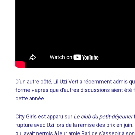
D’un autre côté, Lil Uzi Vert a récemment admis que
forme » après que d’autres discussions aient été f
cette année.
City Girls est apparu sur
Le club du petit-déjeuner
f
rupture avec Uzi lors de la remise des prix en juin
qui avait permis à leur amie Bari de s’asseoir à son 