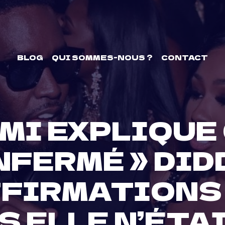
BLOG
QUI SOMMES-NOUS ?
CONTACT
MI EXPLIQU
ENFERMÉ » DI
FFIRMATIONS
 ELLE N’ÉTAI