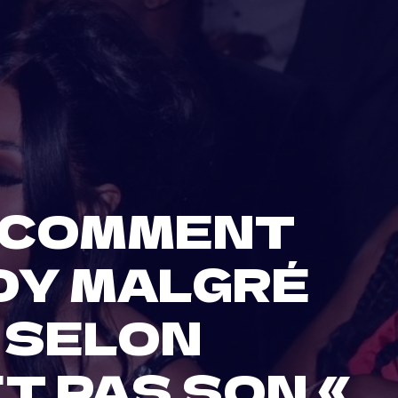
E COMMENT
DDY MALGRÉ
 SELON
T PAS SON «