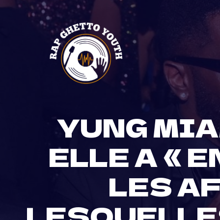
Skip
to
content
YUNG MIA
ELLE A « 
LES A
LESQUELLES