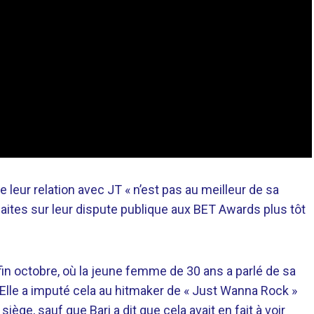
 leur relation avec JT « n’est pas au meilleur de sa
aites sur leur dispute publique aux BET Awards plus tôt
in octobre, où la jeune femme de 30 ans a parlé de sa
. Elle a imputé cela au hitmaker de « Just Wanna Rock »
siège, sauf que Bari a dit que cela avait en fait à voir