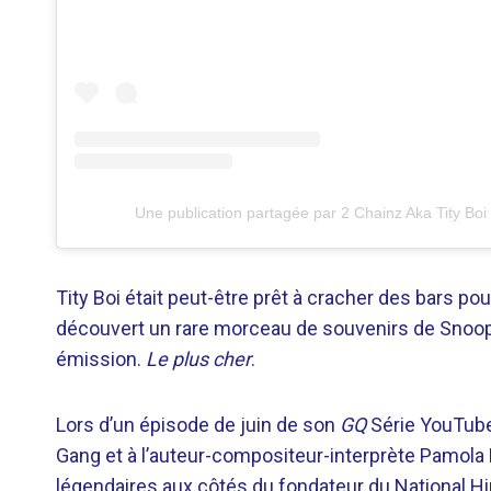
Une publication partagée par 2 Chainz Aka Tity Bo
Tity Boi était peut-être prêt à cracher des bars pour 
découvert un rare morceau de souvenirs de Snoop
émission.
Le plus cher
.
Lors d’un épisode de juin de son
GQ
Série YouTube,
Gang et à l’auteur-compositeur-interprète Pamola F
légendaires aux côtés du fondateur du National 