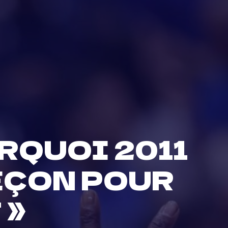
RQUOI 2011
EÇON POUR
 »