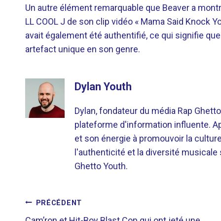
Un autre élément remarquable que Beaver a montré 
LL COOL J de son clip vidéo « Mama Said Knock You
avait également été authentifié, ce qui signifie qu
artefact unique en son genre.
Dylan Youth
Dylan, fondateur du média Rap Ghetto
plateforme d'information influente. A
et son énergie à promouvoir la cultu
l'authenticité et la diversité musicale
Ghetto Youth.
NAVIGATION
PRÉCÉDENT
Cam’ron et Hit-Boy Blast Cop qui ont jeté une