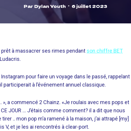
Par
Dylan Youth
6 juillet 2023
fait prêt à massacrer ses rimes pendant
son chiffre BET
Ludacris.
sur Instagram pour faire un voyage dans le passé, rappelant
’il participerait à l’événement annuel classique.
 .. », a commencé 2 Chainz. «Je roulais avec mes pops et
 … CE JOUR … J’étais comme comment? il a dit que nous
e tirer .. mon pop m’a ramené à la maison, j’ai attrapé [my]
 V, et je les ai rencontrés à clear-port.