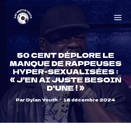
Skip
to
content
50 CENT DÉPLORE LE
MANQUE DE RAPPEUSES
HYPER-SEXUALISÉES :
« J'EN AI JUSTE BESOIN
D'UNE ! »
Par
Dylan Youth
18 décembre 2024