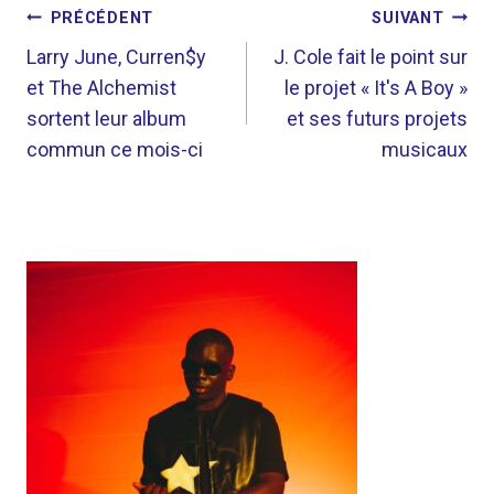
NAVIGATION
PRÉCÉDENT
SUIVANT
DE
Larry June, Curren$y
J. Cole fait le point sur
et The Alchemist
le projet « It's A Boy »
L’ARTICLE
sortent leur album
et ses futurs projets
commun ce mois-ci
musicaux