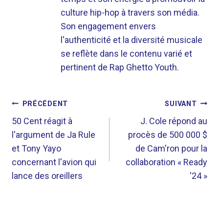
culture hip-hop à travers son média.
Son engagement envers
l'authenticité et la diversité musicale
se reflète dans le contenu varié et
pertinent de Rap Ghetto Youth.
NAVIGATION
PRÉCÉDENT
SUIVANT
DE
50 Cent réagit à
J. Cole répond au
l'argument de Ja Rule
procès de 500 000 $
L’ARTICLE
et Tony Yayo
de Cam'ron pour la
concernant l'avion qui
collaboration « Ready
lance des oreillers
'24 »