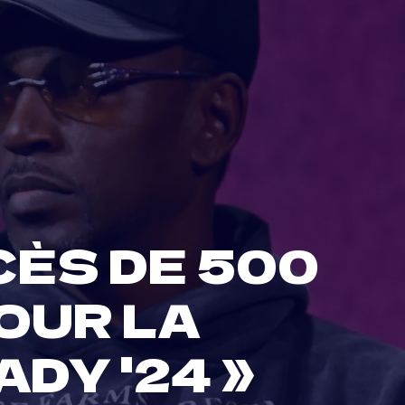
CÈS DE 500
OUR LA
DY '24 »