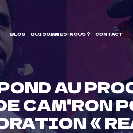
BLOG
QUI SOMMES-NOUS ?
CONTACT
ÉPOND AU PRO
 DE CAM'RON P
RATION « REA