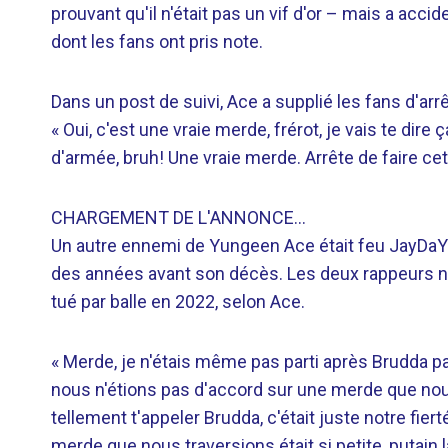
prouvant qu'il n'était pas un vif d'or – mais a a
dont les fans ont pris note.
Dans un post de suivi, Ace a supplié les fans d'arrêt
« Oui, c'est une vraie merde, frérot, je vais te dire 
d'armée, bruh! Une vraie merde. Arrête de faire cet
CHARGEMENT DE L'ANNONCE…
Un autre ennemi de Yungeen Ace était feu JayDa
des années avant son décès. Les deux rappeurs n
tué par balle en 2022, selon Ace.
« Merde, je n'étais même pas parti après Brudda p
nous n'étions pas d'accord sur une merde que nous po
tellement t'appeler Brudda, c'était juste notre fier
merde que nous traversions était si petite, putain l