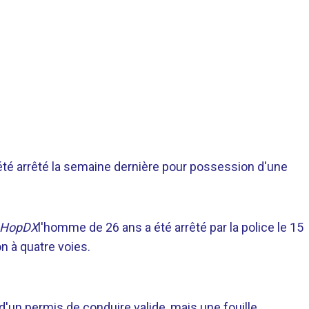
été arrêté la semaine dernière pour possession d'une
pHopDX
l'homme de 26 ans a été arrêté par la police le 15
on à quatre voies.
 d'un permis de conduire valide, mais une fouille