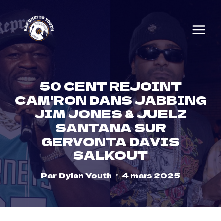
Skip
to
content
50 CENT REJOINT
CAM'RON DANS JABBING
JIM JONES & JUELZ
SANTANA SUR
GERVONTA DAVIS
SALKOUT
Par
Dylan Youth
4 mars 2025