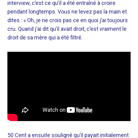
interview, c’est ce qu’il a été entraîné à croire
pendant longtemps. Vous ne levez pas la main et
dites : « Oh, je ne crois pas ce en quoi j’ai toujours
cru. Quand j’ai dit qu’il avait droit, c’est vraiment le
droit de sa mère qui a été filtré.
50 Cent a ensuite souligné qu’il payait initialement