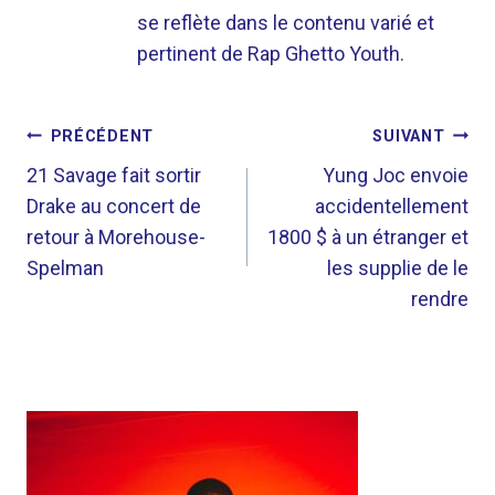
se reflète dans le contenu varié et
pertinent de Rap Ghetto Youth.
NAVIGATION
PRÉCÉDENT
SUIVANT
DE
21 Savage fait sortir
Yung Joc envoie
Drake au concert de
accidentellement
L’ARTICLE
retour à Morehouse-
1800 $ à un étranger et
Spelman
les supplie de le
rendre