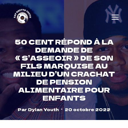
Skip
to
content
50 CENT RÉPOND À LA
DEMANDE DE
« S’ASSEOIR » DE SON
FILS MARQUISE AU
MILIEU D’UN CRACHAT
DE PENSION
ALIMENTAIRE POUR
ENFANTS
Par
Dylan Youth
20 octobre 2022