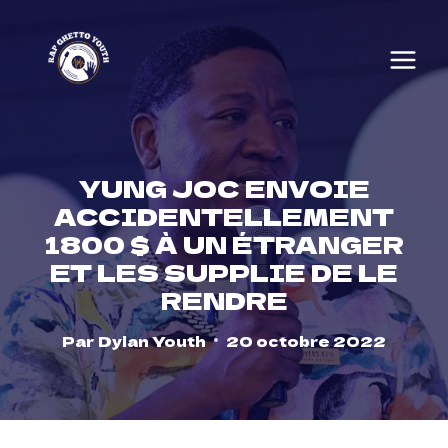
Skip
to
content
YUNG JOC ENVOIE
ACCIDENTELLEMENT
1800 $ À UN ÉTRANGER
ET LES SUPPLIE DE LE
RENDRE
Par
Dylan Youth
20 octobre 2022