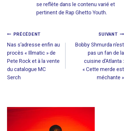
se reflète dans le contenu varié et
pertinent de Rap Ghetto Youth.
NAVIGATION
PRÉCÉDENT
SUIVANT
DE
Nas s’adresse enfin au
Bobby Shmurda n’est
procès « Illmatic » de
pas un fan de la
L’ARTICLE
Pete Rock et à la vente
cuisine d’Atlanta :
du catalogue MC
« Cette merde est
Serch
méchante »